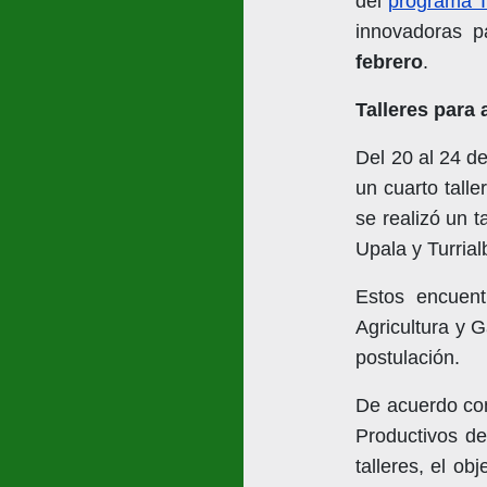
del
programa
innovadoras p
febrero
.
Talleres para
Del 20 al 24 d
un cuarto tall
se realizó un t
Upala y Turrial
Estos encuent
Agricultura y G
postulación.
De acuerdo con
Productivos de
talleres, el ob