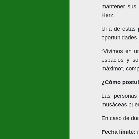
mantener sus f
Herz.
Una de estas p
oportunidades 
“Vivimos en un
espacios y so
máximo”, compa
¿Cómo postul
Las personas 
musáceas pued
En caso de dud
Fecha límite:
m