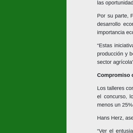
las oportunida
Por su parte, 
desarrollo eco
importancia e
“Estas iniciat
producción y b
sector agrícol
Compromiso co
Los talleres co
el concurso, l
menos un 25% d
Hans Herz, ase
“Ver el entus