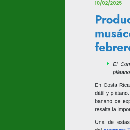
10/02/2025
Produ
musáce
febrer
El Con
plátan
En Costa Rica,
dátil y plátano
banano de exp
resalta la impo
Una de estas