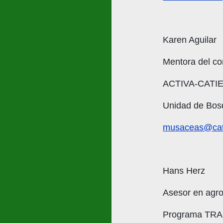
Karen Aguilar
Mentora del co
ACTIVA-CATI
Unidad de Bosq
musaceas@cati
Hans Herz
Asesor en agr
Programa TR