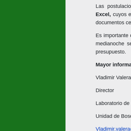
Las postulaci
Excel,
cuyos 
documentos cer
Es importante
medianoche se
presupuesto.
Mayor informa
Vladimir Valer
Director
Laboratorio d
Unidad de Bosq
Vladimir.valer