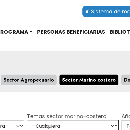
Sistema de mon
ation
 PROGRAMA
PERSONAS BENEFICIARIAS
BIBLIO
Sector Agropecuario
Sector Marino costero
Do
:
Temas sector marino-costero
Añ