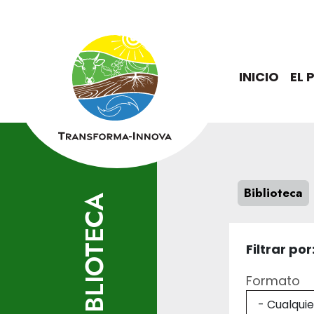
Pasar al contenido principal
Main navig
INICIO
EL
Biblioteca
BIBLIOTECA
Filtrar por
Formato