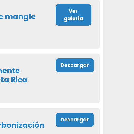
Ver
e mangle
galería
Descargar
mente
ta Rica
Descargar
rbonización