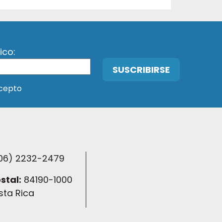
ico:
acepto
06) 2232-2479
stal:
84190-1000
sta Rica