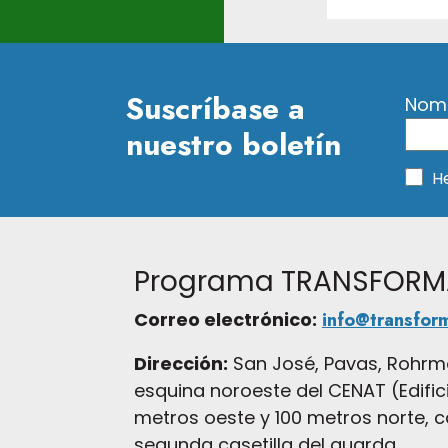
Suscríbase a
Nomb
nuestro boletín
H
Programa TRANSFOR
Correo electrónico:
info@transfor
Dirección:
San José, Pavas, Rohrm
esquina noroeste del CENAT (Edifici
metros oeste y 100 metros norte, c
segunda casetilla del guarda.