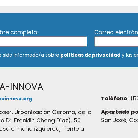
re completo:
Correo electrón
e sido informado/a sobre
políticas de privacidad
y las 
MA-INNOVA
mainnova.org
Teléfono:
(5
Apartado po
oser, Urbanización Geroma, de la
San José, Co
o Dr. Franklin Chang Díaz), 50
asa a mano izquierda, frente a