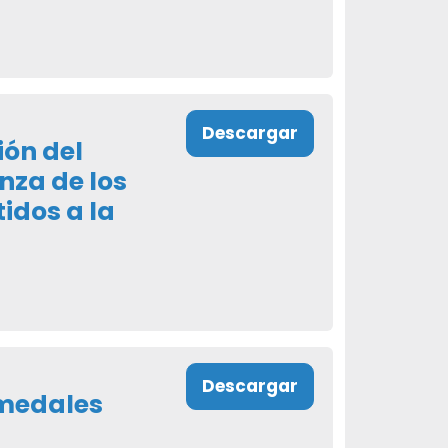
Descargar
ión del
za de los
idos a la
Descargar
umedales