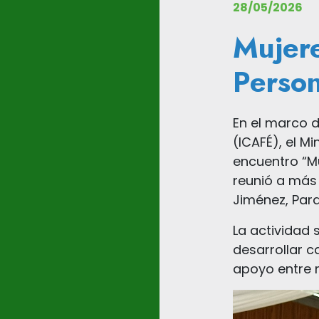
28/05/2026
Mujere
Person
En el marco d
(ICAFÉ), el M
encuentro “Mu
reunió a más 
Jiménez, Par
La actividad 
desarrollar c
apoyo entre 